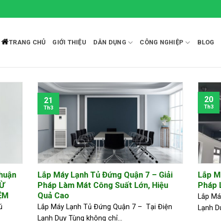
TRANG CHỦ
GIỚI THIỆU
DÂN DỤNG
CÔNG NGHIỆP
BLOG
20
21
Th3
Th3
huận
Lắp Máy Lạnh Tủ Đứng Quận 7 – Giải
Lắp M
TỪ
Pháp Làm Mát Công Suất Lớn, Hiệu
Pháp 
ỆM
Quả Cao
Lắp Má
ú
Lắp Máy Lạnh Tủ Đứng Quận 7 – Tại Điện
Lạnh D
Lạnh Duy Tùng không chỉ...