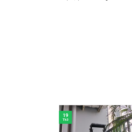
19
Th3