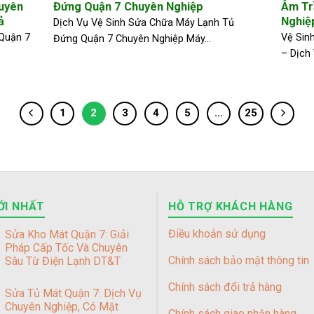
uyên
Đứng Quận 7 Chuyên Nghiệp
Âm Tr
ả
Nghiệ
Dịch Vụ Vệ Sinh Sửa Chữa Máy Lạnh Tủ
Quận 7
Vệ Sin
Đứng Quận 7 Chuyên Nghiệp Máy...
– Dịch 
1
2
3
4
5
…
25
ỚI NHẤT
HỖ TRỢ KHÁCH HÀNG
Điều khoản sử dụng
Sửa Kho Mát Quận 7: Giải
Pháp Cấp Tốc Và Chuyên
Chính sách bảo mật thông tin
Sâu Từ Điện Lạnh DT&T
Chính sách đổi trả hàng
Sửa Tủ Mát Quận 7: Dịch Vụ
Chuyên Nghiệp, Có Mặt
Chính sách giao nhận hàng