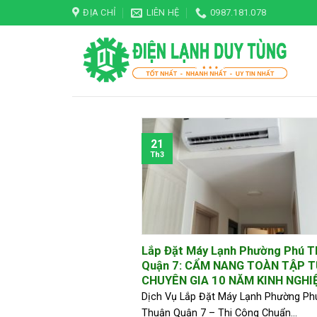
Skip
ĐỊA CHỈ
LIÊN HỆ
0987.181.078
to
content
21
Th3
Lắp Đặt Máy Lạnh Phường Phú T
Quận 7: CẨM NANG TOÀN TẬP 
CHUYÊN GIA 10 NĂM KINH NGHI
Dịch Vụ Lắp Đặt Máy Lạnh Phường Ph
Thuận Quận 7 – Thi Công Chuẩn...