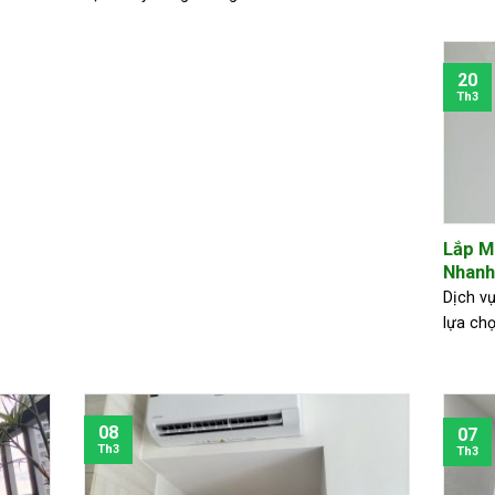
20
Th3
Lắp M
Nhanh
Dịch vụ
lựa chọ
08
07
Th3
Th3