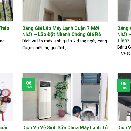
Tháo
Bảng Giá Lắp Máy Lạnh Quận 7 Mới
Bảng 
Nhất – Lắp Đặt Nhanh Chóng Giá Rẻ
Nhất 
Tiền?
àng
Dịch vụ lắp máy lạnh quận 7 đang ngày càng
Bảng G
được nhiều hộ gia đình,...
– Vệ Si
06
06
Th3
Th3
huận
Dịch Vụ Vệ Sinh Sửa Chữa Máy Lạnh Tủ
Dịch 