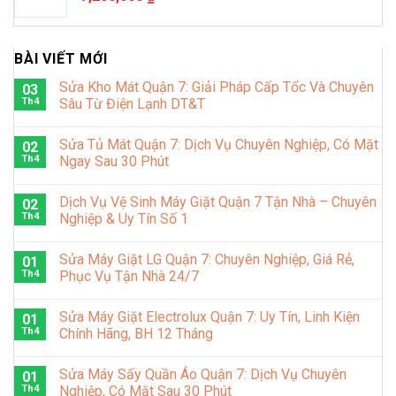
BÀI VIẾT MỚI
Sửa Kho Mát Quận 7: Giải Pháp Cấp Tốc Và Chuyên
03
Th4
Sâu Từ Điện Lạnh DT&T
Sửa Tủ Mát Quận 7: Dịch Vụ Chuyên Nghiệp, Có Mặt
02
Th4
Ngay Sau 30 Phút
Dịch Vụ Vệ Sinh Máy Giặt Quận 7 Tận Nhà – Chuyên
02
Th4
Nghiệp & Uy Tín Số 1
Sửa Máy Giặt LG Quận 7: Chuyên Nghiệp, Giá Rẻ,
01
Th4
Phục Vụ Tận Nhà 24/7
Sửa Máy Giặt Electrolux Quận 7: Uy Tín, Linh Kiện
01
Th4
Chính Hãng, BH 12 Tháng
Sửa Máy Sấy Quần Áo Quận 7: Dịch Vụ Chuyên
01
Th4
Nghiệp, Có Mặt Sau 30 Phút