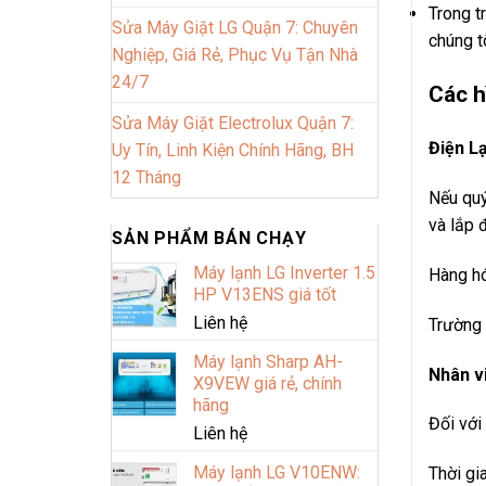
Trong t
Sửa Máy Giặt LG Quận 7: Chuyên
chúng t
Nghiệp, Giá Rẻ, Phục Vụ Tận Nhà
24/7
Các h
Sửa Máy Giặt Electrolux Quận 7:
Điện L
Uy Tín, Linh Kiện Chính Hãng, BH
12 Tháng
Nếu quý
và lắp đ
SẢN PHẨM BÁN CHẠY
Máy lạnh LG Inverter 1.5
Hàng hó
HP V13ENS giá tốt
Liên hệ
Trường 
Máy lạnh Sharp AH-
Nhân v
X9VEW giá rẻ, chính
hãng
Đối với
Liên hệ
Máy lạnh LG V10ENW:
Thời gi