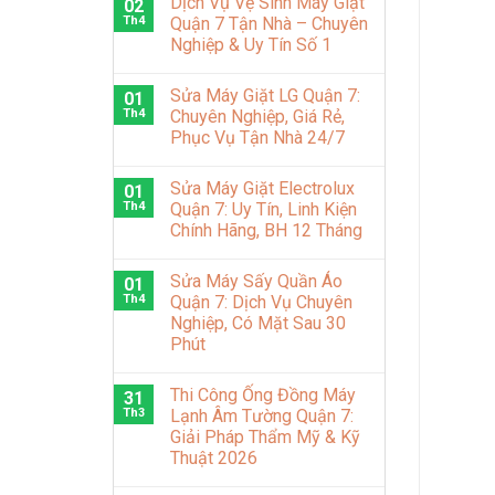
Dịch Vụ Vệ Sinh Máy Giặt
02
Th4
Quận 7 Tận Nhà – Chuyên
Nghiệp & Uy Tín Số 1
Sửa Máy Giặt LG Quận 7:
01
Th4
Chuyên Nghiệp, Giá Rẻ,
Phục Vụ Tận Nhà 24/7
Sửa Máy Giặt Electrolux
01
Th4
Quận 7: Uy Tín, Linh Kiện
Chính Hãng, BH 12 Tháng
Sửa Máy Sấy Quần Áo
01
Th4
Quận 7: Dịch Vụ Chuyên
Nghiệp, Có Mặt Sau 30
Phút
Thi Công Ống Đồng Máy
31
Th3
Lạnh Âm Tường Quận 7:
Giải Pháp Thẩm Mỹ & Kỹ
Thuật 2026