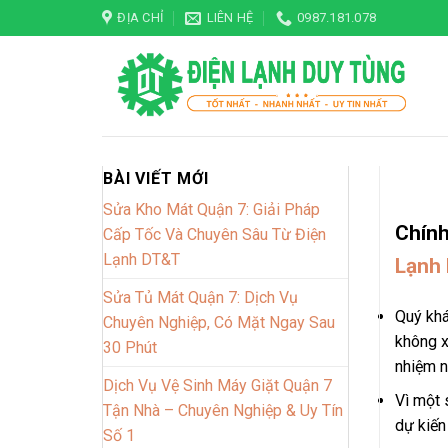
Skip
ĐỊA CHỈ
LIÊN HỆ
0987.181.078
to
content
BÀI VIẾT MỚI
Sửa Kho Mát Quận 7: Giải Pháp
Chính
Cấp Tốc Và Chuyên Sâu Từ Điện
Lạnh DT&T
Lạnh 
Sửa Tủ Mát Quận 7: Dịch Vụ
Quý khá
Chuyên Nghiệp, Có Mặt Ngay Sau
không x
30 Phút
nhiệm n
Dịch Vụ Vệ Sinh Máy Giặt Quận 7
Vì một 
Tận Nhà – Chuyên Nghiệp & Uy Tín
dự kiến
Số 1