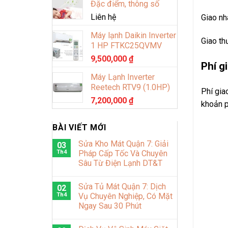
Đặc điểm, thông số
Liên hệ
Giao nh
Máy lạnh Daikin Inverter
Giao th
1 HP FTKC25QVMV
9,500,000
₫
Phí g
Máy Lạnh Inverter
Reetech RTV9 (1.0HP)
Phí gia
7,200,000
₫
khoản p
BÀI VIẾT MỚI
Sửa Kho Mát Quận 7: Giải
03
Th4
Pháp Cấp Tốc Và Chuyên
Sâu Từ Điện Lạnh DT&T
Sửa Tủ Mát Quận 7: Dịch
02
Th4
Vụ Chuyên Nghiệp, Có Mặt
Ngay Sau 30 Phút