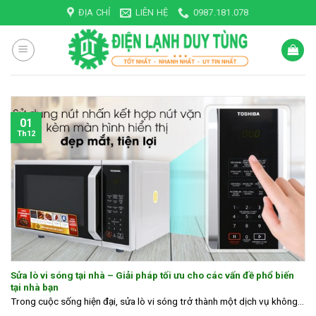
Skip
ĐỊA CHỈ
LIÊN HỆ
0987.181.078
to
content
01
Th12
Sửa lò vi sóng tại nhà – Giải pháp tối ưu cho các vấn đề phổ biến
tại nhà bạn
Trong cuộc sống hiện đại, sửa lò vi sóng trở thành một dịch vụ không...