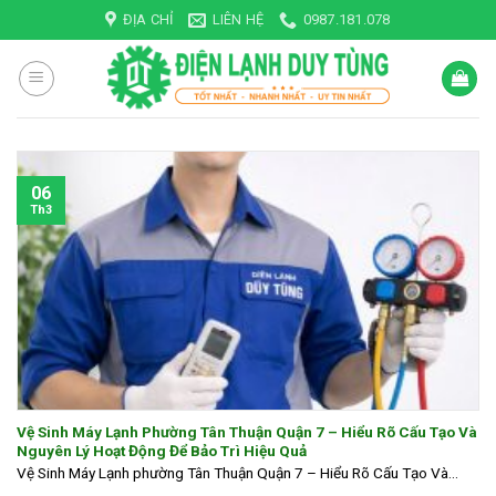
Skip
ĐỊA CHỈ
LIÊN HỆ
0987.181.078
to
content
06
Th3
Vệ Sinh Máy Lạnh Phường Tân Thuận Quận 7 – Hiểu Rõ Cấu Tạo Và
Nguyên Lý Hoạt Động Để Bảo Trì Hiệu Quả
Vệ Sinh Máy Lạnh phường Tân Thuận Quận 7 – Hiểu Rõ Cấu Tạo Và...