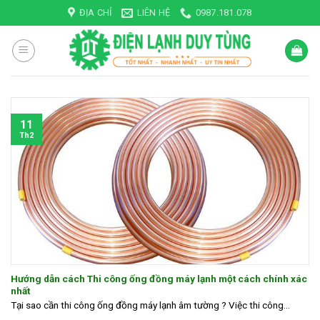
Skip
ĐỊA CHỈ
LIÊN HỆ
0987.181.078
to
content
11
Th2
Hướng dẫn cách Thi công ống đồng máy lạnh một cách chính xác
nhất
Tại sao cần thi công ống đồng máy lạnh âm tường ? Việc thi công...