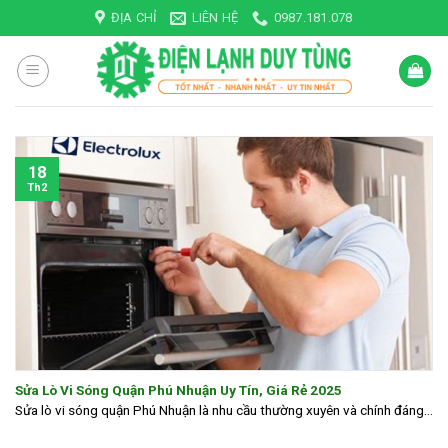
Skip
ĐỊA CHỈ
LIÊN HỆ
0987.181.078
to
content
18
Th2
Sửa Lò Vi Sóng Quận Phú Nhuận Uy Tín, Giá Rẻ 2025
Sửa lò vi sóng quận Phú Nhuận là nhu cầu thường xuyên và chính đáng...