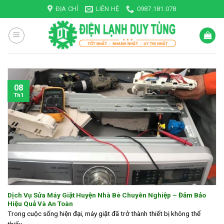
Skip
ĐỊA CHỈ
LIÊN HỆ
0987.181.078
to
content
08
Th1
Dịch Vụ Sửa Máy Giặt Huyện Nhà Bè Chuyên Nghiệp – Đảm Bảo
Hiệu Quả Và An Toàn
Trong cuộc sống hiện đại, máy giặt đã trở thành thiết bị không thể