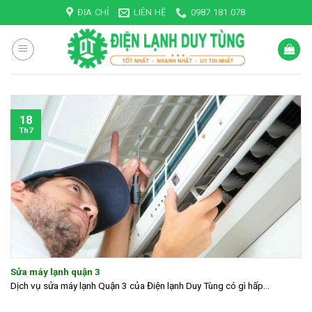
Skip
ĐỊA CHỈ
LIÊN HỆ
0987.181.078
to
content
18
Th7
Sửa máy lạnh quận 3
Dịch vụ sửa máy lạnh Quận 3 của Điện lạnh Duy Tùng có gì hấp...