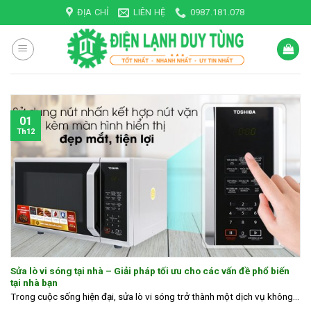
Skip
ĐỊA CHỈ
LIÊN HỆ
0987.181.078
to
content
01
Th12
Sửa lò vi sóng tại nhà – Giải pháp tối ưu cho các vấn đề phổ biến
tại nhà bạn
Trong cuộc sống hiện đại, sửa lò vi sóng trở thành một dịch vụ không...