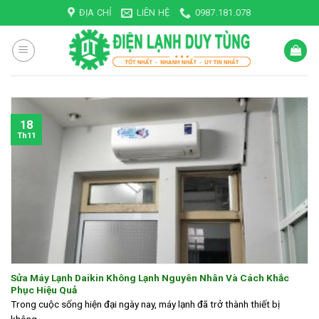
Skip
ĐỊA CHỈ
LIÊN HỆ
0987.181.078
to
content
18
Th11
Sửa Máy Lạnh Daikin Không Lạnh Nguyên Nhân Và Cách Khắc
Phục Hiệu Quả
Trong cuộc sống hiện đại ngày nay, máy lạnh đã trở thành thiết bị