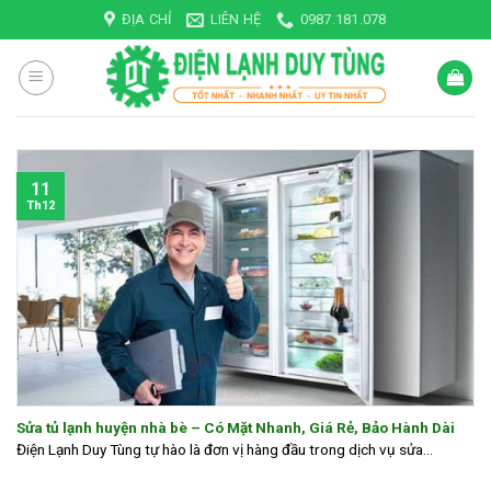
Skip
ĐỊA CHỈ
LIÊN HỆ
0987.181.078
to
content
11
Th12
Sửa tủ lạnh huyện nhà bè – Có Mặt Nhanh, Giá Rẻ, Bảo Hành Dài
Điện Lạnh Duy Tùng tự hào là đơn vị hàng đầu trong dịch vụ sửa...