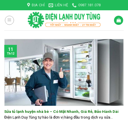
Skip
ĐỊA CHỈ
LIÊN HỆ
0987.181.078
to
content
11
Th12
Sửa tủ lạnh huyện nhà bè – Có Mặt Nhanh, Giá Rẻ, Bảo Hành Dài
Điện Lạnh Duy Tùng tự hào là đơn vị hàng đầu trong dịch vụ sửa...