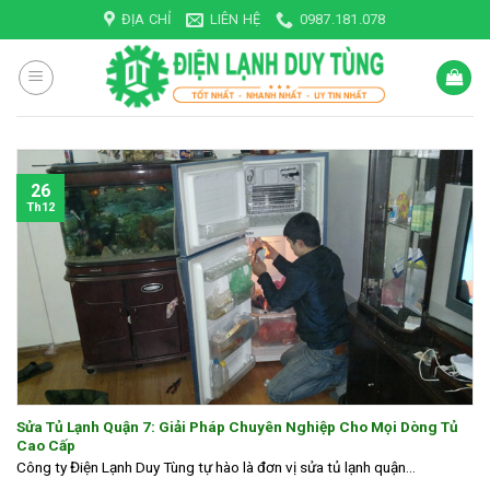
Skip
ĐỊA CHỈ
LIÊN HỆ
0987.181.078
to
content
26
Th12
Sửa Tủ Lạnh Quận 7: Giải Pháp Chuyên Nghiệp Cho Mọi Dòng Tủ
Cao Cấp
Công ty Điện Lạnh Duy Tùng tự hào là đơn vị sửa tủ lạnh quận...