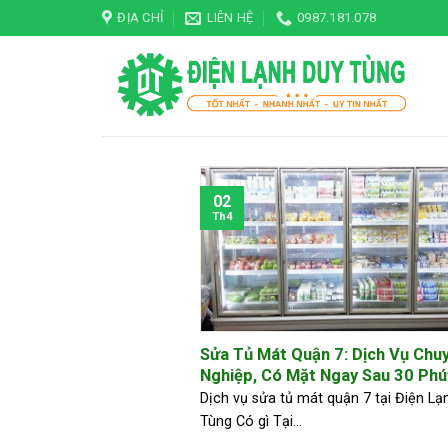
Skip
ĐỊA CHỈ
LIÊN HỆ
0987.181.078
to
content
02
Th4
Sửa Tủ Mát Quận 7: Dịch Vụ Chu
Nghiệp, Có Mặt Ngay Sau 30 Phú
Dịch vụ sửa tủ mát quận 7 tại Điện Lạ
Tùng Có gì Tại...