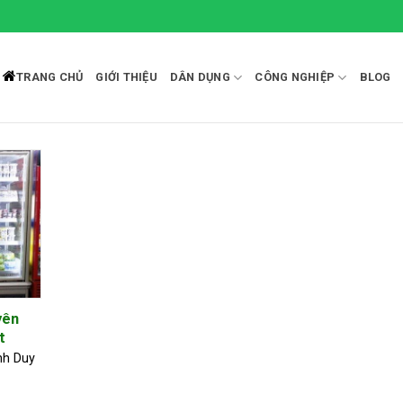
TRANG CHỦ
GIỚI THIỆU
DÂN DỤNG
CÔNG NGHIỆP
BLOG
yên
t
nh Duy