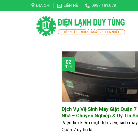
Skip
ĐỊA CHỈ
LIÊN HỆ
0987.181.078
to
content
02
Th4
Dịch Vụ Vệ Sinh Máy Giặt Quận 7
Nhà – Chuyên Nghiệp & Uy Tín Số
Việc tìm kiếm một đơn vị vệ sinh máy 
Quận 7 uy tín là...