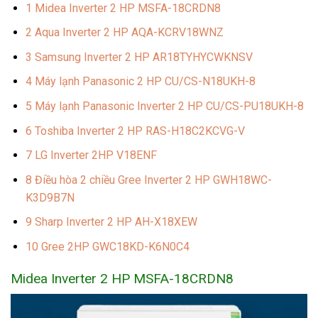
1
Midea Inverter 2 HP MSFA-18CRDN8
2
Aqua Inverter 2 HP AQA-KCRV18WNZ
3
Samsung Inverter 2 HP AR18TYHYCWKNSV
4
Máy lạnh Panasonic 2 HP CU/CS-N18UKH-8
5
Máy lạnh Panasonic Inverter 2 HP CU/CS-PU18UKH-8
6
Toshiba Inverter 2 HP RAS-H18C2KCVG-V
7
LG Inverter 2HP V18ENF
8
Điều hòa 2 chiều Gree Inverter 2 HP GWH18WC-
K3D9B7N
9
Sharp Inverter 2 HP AH-X18XEW
10
Gree 2HP GWC18KD-K6N0C4
Midea Inverter 2 HP MSFA-18CRDN8