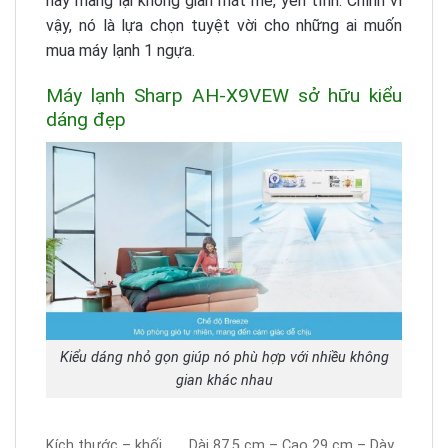
này mang lại không gian mát mẻ, yên tĩnh. Chính vì
vậy, nó là lựa chọn tuyệt vời cho những ai muốn
mua máy lạnh 1 ngựa.
Máy lạnh Sharp AH-X9VEW sở hữu kiểu
dáng đẹp
Kiểu dáng nhỏ gọn giúp nó phù hợp với nhiều không
gian khác nhau
Kích thước – khối
Dài 87.5 cm – Cao 29 cm – Dày