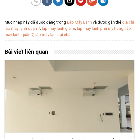
Mục nhập này đã được đăng trong
Lắp Máy Lạnh
và được gắn thẻ
địa chỉ
lắp máy lạnh quận 7
,
lắp máy lạnh giá rẻ
,
lắp máy lạnh phú mỹ hưng
,
lắp
máy lạnh quận 7
,
lắp máy lạnh tại nhà
.
Bài viết liên quan