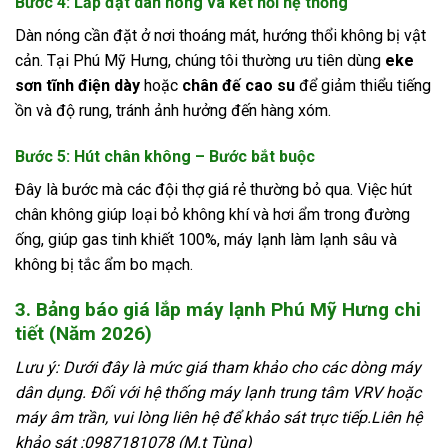
Bước 4: Lắp đặt dàn nóng và kết nối hệ thống
Dàn nóng cần đặt ở nơi thoáng mát, hướng thổi không bị vật
cản. Tại Phú Mỹ Hưng, chúng tôi thường ưu tiên dùng
eke
sơn tĩnh điện dày
hoặc
chân đế cao su
để giảm thiểu tiếng
ồn và độ rung, tránh ảnh hưởng đến hàng xóm.
Bước 5: Hút chân không – Bước bắt buộc
Đây là bước mà các đội thợ giá rẻ thường bỏ qua. Việc hút
chân không giúp loại bỏ không khí và hơi ẩm trong đường
ống, giúp gas tinh khiết 100%, máy lạnh làm lạnh sâu và
không bị tắc ẩm bo mạch.
3. Bảng báo giá lắp máy lạnh Phú Mỹ Hưng chi
tiết (Năm 2026)
Lưu ý: Dưới đây là mức giá tham khảo cho các dòng máy
dân dụng. Đối với hệ thống máy lạnh trung tâm VRV hoặc
máy âm trần, vui lòng liên hệ để khảo sát trực tiếp.Liên hệ
khảo sát :0987181078 (M.t Tùng)