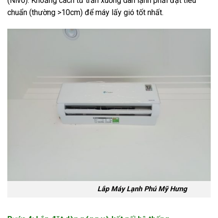
(Nivo). Khoảng cách từ trần xuống dàn lạnh phải đạt tiêu
chuẩn (thường >10cm) để máy lấy gió tốt nhất.
Lắp Máy Lạnh Phú Mỹ Hưng