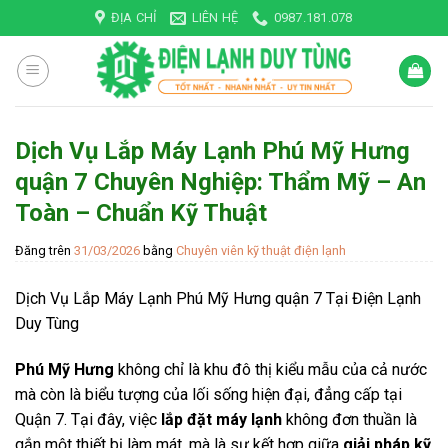
Skip
ĐỊA CHỈ
LIÊN HỆ
0987.181.078
to
content
Dịch Vụ Lắp Máy Lạnh Phú Mỹ Hưng
quận 7 Chuyên Nghiệp: Thẩm Mỹ – An
Toàn – Chuẩn Kỹ Thuật
Đăng trên
31/03/2026
bằng
Chuyên viên kỹ thuật điện lạnh
Dịch Vụ Lắp Máy Lạnh Phú Mỹ Hưng quận 7 Tại Điện Lạnh
Duy Tùng
Phú Mỹ Hưng
không chỉ là khu đô thị kiểu mẫu của cả nước
mà còn là biểu tượng của lối sống hiện đại, đẳng cấp tại
Quận 7. Tại đây, việc
lắp đặt máy lạnh
không đơn thuần là
gắn một thiết bị làm mát, mà là sự kết hợp giữa
giải pháp kỹ