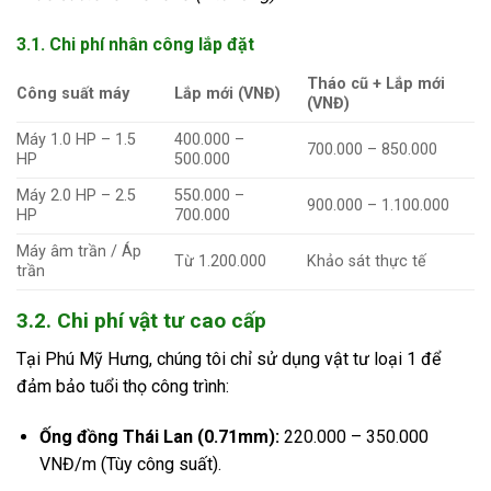
3.1. Chi phí nhân công lắp đặt
Tháo cũ + Lắp mới
Công suất máy
Lắp mới (VNĐ)
(VNĐ)
Máy 1.0 HP – 1.5
400.000 –
700.000 – 850.000
HP
500.000
Máy 2.0 HP – 2.5
550.000 –
900.000 – 1.100.000
HP
700.000
Máy âm trần / Áp
Từ 1.200.000
Khảo sát thực tế
trần
3.2. Chi phí vật tư cao cấp
Tại Phú Mỹ Hưng, chúng tôi chỉ sử dụng vật tư loại 1 để
đảm bảo tuổi thọ công trình:
Ống đồng Thái Lan (0.71mm):
220.000 – 350.000
VNĐ/m (Tùy công suất).