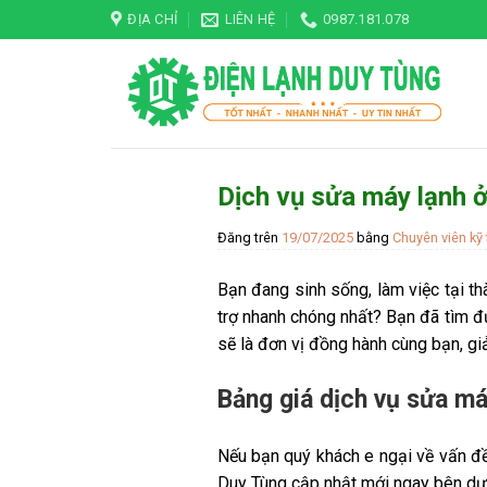
Skip
ĐỊA CHỈ
LIÊN HỆ
0987.181.078
to
content
Dịch vụ sửa máy lạnh 
Đăng trên
19/07/2025
bằng
Chuyên viên kỹ 
Bạn đang sinh sống, làm việc tại t
trợ nhanh chóng nhất? Bạn đã tìm 
sẽ là đơn vị đồng hành cùng bạn, g
Bảng giá dịch vụ sửa má
Nếu bạn quý khách e ngại về vấn đề
Duy Tùng cập nhật mới ngay bên dư