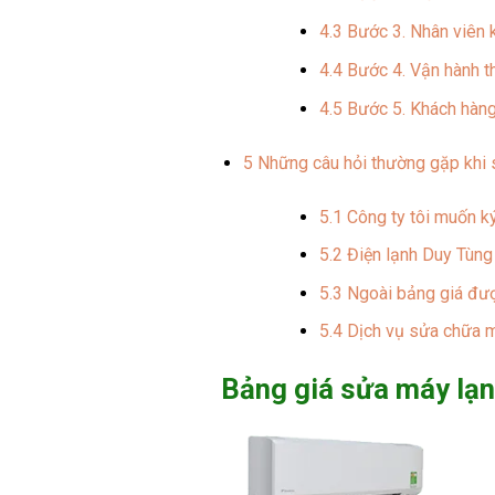
4.3
Bước 3. Nhân viên k
4.4
Bước 4. Vận hành th
4.5
Bước 5. Khách hàng 
5
Những câu hỏi thường gặp khi s
5.1
Công ty tôi muốn ký
5.2
Điện lạnh Duy Tùng 
5.3
Ngoài bảng giá đượ
5.4
Dịch vụ sửa chữa m
Bảng giá sửa máy lạ