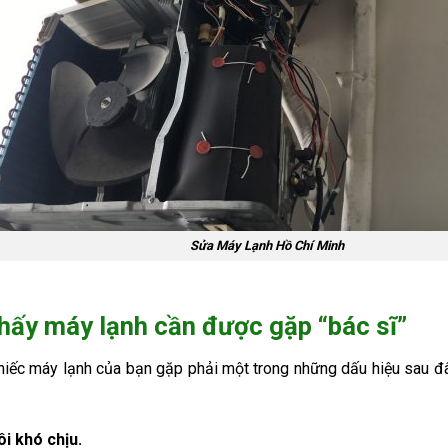
Sửa Máy Lạnh Hồ Chí Minh
hấy máy lạnh cần được gặp “bác sĩ”
iếc máy lạnh của bạn gặp phải một trong những dấu hiệu sau đây
i khó chịu.