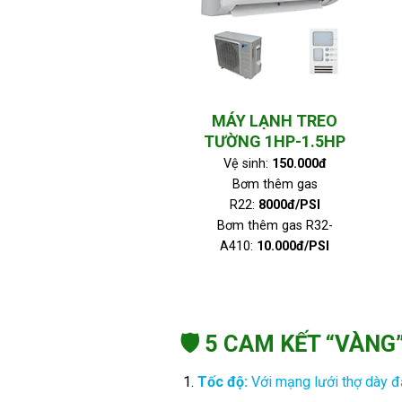
MÁY LẠNH TREO
TƯỜNG 1HP-1.5HP
Vệ sinh:
150.000đ
Bơm thêm gas
R22:
8000đ/PSI
Bơm thêm gas R32-
A410:
10.000đ/PSI
🛡️ 5 CAM KẾT “VÀN
Tốc độ:
Với mạng lưới thợ dày đ