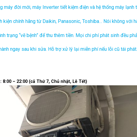
g máy đời mới, máy Inverter tiết kiệm điện và hệ thống máy lạnh 
h kiện chính hãng từ Daikin, Panasonic, Toshiba… Nói không với h
nh trạng “vẽ bệnh” để thu thêm tiền. Mọi chi phí phát sinh đều ph
nh ngay sau khi sửa. Hỗ trợ xử lý lại miễn phí nếu lỗi cũ tái phát
 8:00 – 22:00 (cả Thứ 7, Chủ nhật, Lễ Tết)