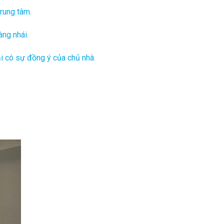
trung tâm.
àng nhái.
ải có sự đồng ý của chủ nhà.
.