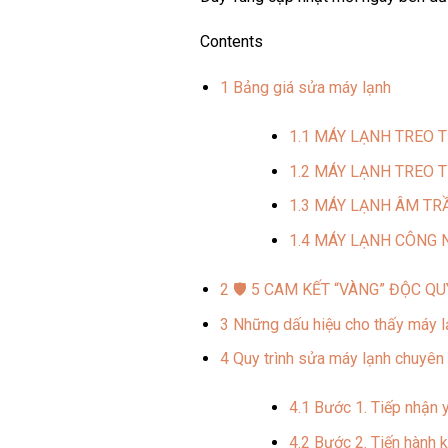
Contents
1
Bảng giá sửa máy lạnh
1.1
MÁY LẠNH TREO T
1.2
MÁY LẠNH TREO T
1.3
MÁY LẠNH ÂM TRẦ
1.4
MÁY LẠNH CÔNG N
2
🛡️ 5 CAM KẾT “VÀNG” ĐỘC Q
3
Những dấu hiệu cho thấy máy l
4
Quy trình sửa máy lạnh chuyên 
4.1
Bước 1. Tiếp nhận 
4.2
Bước 2. Tiến hành k