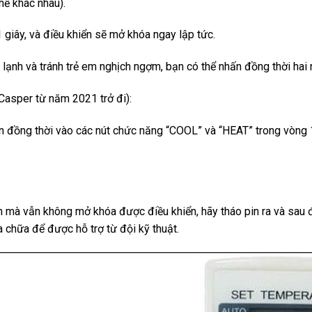
hể khác nhau).
 giây, và điều khiển sẽ mở khóa ngay lập tức.
 lạnh và tránh trẻ em nghịch ngợm, bạn có thể nhấn đồng thời hai 
asper từ năm 2021 trở đi):
n đồng thời vào các nút chức năng “COOL” và “HEAT” trong vòng 
ên mà vẫn không mở khóa được điều khiển, hãy tháo pin ra và sau 
 chữa để được hỗ trợ từ đội kỹ thuật.