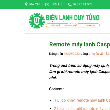
Skip
ĐỊA CHỈ
LIÊN HỆ
0987.181.078
to
content
Remote máy lạnh Caspe
Đăng trên
16/09/2023
bằng
Chuyên viên kỹ 
Trong quá trình sử dụng máy lạnh,
làm gì khi
remote máy lạnh Casper
nhé.
Contents
1
Lí do khiến remote máy lạnh C
2
Cách nhận biết remote máy lạn