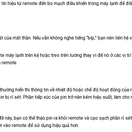
 tín hiệu từ remote đến bo mạch điều khiển trong máy lạnh để đi
 của mắt thần. Nếu vẫn không nghe tiếng “bíp,” bạn nên liên hệ v
 máy lạnh trên kệ hoặc treo trên tường thay vì để nó ở các vị trí
a remote.
thường hiển thị thông tin về nhiệt độ hoặc chế độ hoạt động của
 pin bị rỉ sét. Phần tiếp xúc của pin trở nên kém hiệu suất, làm ch
 này, bạn có thể tháo pin ra khỏi remote và cạo sạch phần rỉ sét
ới vào remote để sử dụng hiệu quả hơn.