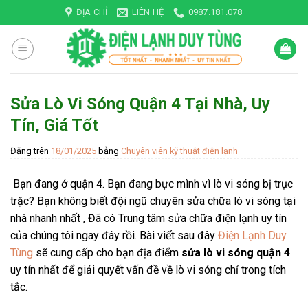
Skip
ĐỊA CHỈ
LIÊN HỆ
0987.181.078
to
content
Sửa Lò Vi Sóng Quận 4 Tại Nhà, Uy
Tín, Giá Tốt
Đăng trên
18/01/2025
bằng
Chuyên viên kỹ thuật điện lạnh
Bạn đang ở quận 4. Bạn đang bực mình vì lò vi sóng bị trục
trặc? Bạn không biết đội ngũ chuyên sửa chữa lò vi sóng tại
nhà nhanh nhất , Đã có Trung tâm sửa chữa điện lạnh uy tín
của chúng tôi ngay đây rồi. Bài viết sau đây
Điện Lạnh Duy
Tùng
sẽ cung cấp cho bạn địa điểm
sửa lò vi sóng quận 4
uy tín nhất để giải quyết vấn đề về lò vi sóng chỉ trong tích
tắc.