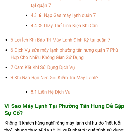
tại quận 7
4.3
🔋 Nạp Gas máy lạnh quận 7
4.4
⚙️ Thay Thế Linh Kiện Khi Cần
5
Lợi Ích Khi Bảo Trì Máy Lạnh Định Kỳ tại quận 7
6
Dịch Vụ sửa máy lạnh phường tân hưng quận 7 Phù
Hợp Cho Nhiều Không Gian Sử Dụng
7
Cam Kết Khi Sử Dụng Dịch Vụ
8
Khi Nào Bạn Nên Gọi Kiểm Tra Máy Lạnh?
8.1
Liên Hệ Dịch Vụ
Vì Sao Máy Lạnh Tại Phường Tân Hưng Dễ Gặp
Sự Cố?
Không ít khách hàng nghĩ rằng máy lạnh chỉ hư do “hết tuổi
thọ”, nhưng thực tế đa số lỗi xuất phát từ quá trình sử dụng: