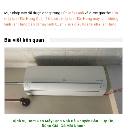
Mục nhập này đã được đăng trong
Sửa Máy Lạnh
và được gắn thẻ
sửa
máy lạnh Tân Hưng Quận 7 thợ sửa máy lạnh Tân Hưng máy lạnh không
lạnh Tân Hưng bảo trì máy lạnh Quận 7 sửa điều hòa tại nhà Tân Hưng
.
Bài viết liên quan
Dịch Vụ Bơm Gas Máy Lạnh Nhà Bè Chuyên Sâu – Uy Tín,
Đúng Giá, Có Mặt Nhanh