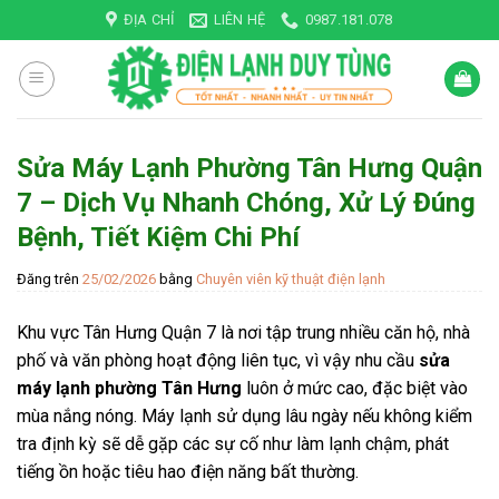
Skip
ĐỊA CHỈ
LIÊN HỆ
0987.181.078
to
content
Sửa Máy Lạnh Phường Tân Hưng Quận
7 – Dịch Vụ Nhanh Chóng, Xử Lý Đúng
Bệnh, Tiết Kiệm Chi Phí
Đăng trên
25/02/2026
bằng
Chuyên viên kỹ thuật điện lạnh
Khu vực Tân Hưng Quận 7 là nơi tập trung nhiều căn hộ, nhà
phố và văn phòng hoạt động liên tục, vì vậy nhu cầu
sửa
máy lạnh phường Tân Hưng
luôn ở mức cao, đặc biệt vào
mùa nắng nóng. Máy lạnh sử dụng lâu ngày nếu không kiểm
tra định kỳ sẽ dễ gặp các sự cố như làm lạnh chậm, phát
tiếng ồn hoặc tiêu hao điện năng bất thường.