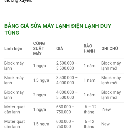
thường xuyên.
BẢNG GIÁ SỬA MÁY LẠNH ĐIỆN LẠNH DUY
TÙNG
CÔNG
BẢO
Linh kiện
SUẤT
GIÁ
GHI CHÚ
HÀNH
MÁY
Block máy
2.500.000 –
Block máy
1 ngựa
1 năm
lạnh
3.500.000
lạnh mới
Block máy
3.500.000 –
Block máy
1.5 ngựa
1 năm
lạnh
4.000.000
lạnh mới
Block máy
4.000.000 –
Block máy
2 ngựa
1 năm
lạnh
5.500.000
lạnh mới
Moter quạt
650.000 –
6 – 12
1 ngựa
New
dàn lạnh
750.000
tháng
Moter quạt
600.000 –
6 -12
1.5 ngựa
New
dàn lạnh
750.000
tháng