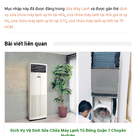
Mục nhập này đã được đăng trong
Sửa Máy Lạnh
và được gắn thẻ
dịch
vụ sửa chửa máy lạnh uy tín tại nhà
,
sửa chửa máy lạnh tại nhà giá rẻ uy
tín
,
sửa chửa máy lạnh uy tín tại Q10
,
sửa chửa máy lạnh uy tính tại TP
HCM
.
Bài viết liên quan
Dịch Vụ Vệ Sinh Sửa Chữa Máy Lạnh Tủ Đứng Quận 7 Chuyên
Nghiệp