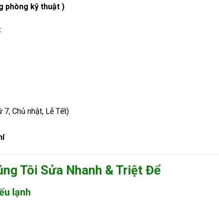
 phòng kỹ thuật )
:
 7, Chủ nhật, Lễ Tết)
hí
ng Tôi Sửa Nhanh & Triệt Để
ếu lạnh