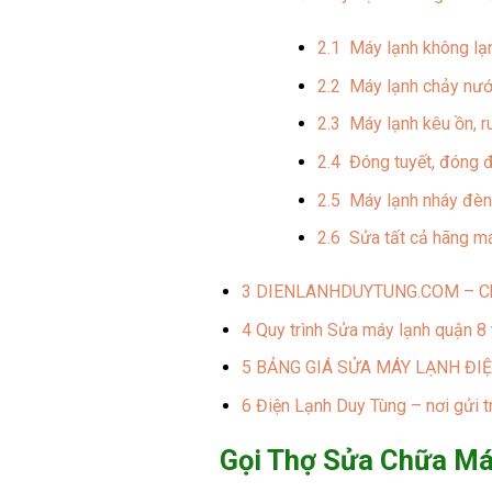
2.1
Máy lạnh không lạn
2.2
Máy lạnh chảy nước
2.3
Máy lạnh kêu ồn, 
2.4
Đóng tuyết, đóng 
2.5
Máy lạnh nháy đèn,
2.6
Sửa tất cả hãng má
3
DIENLANHDUYTUNG.COM – Chuyê
4
Quy trình Sửa máy lạnh quận
5
BẢNG GIÁ SỬA MÁY LẠNH ĐI
6
Điện Lạnh Duy Tùng – nơi gửi t
Gọi Thợ Sửa Chữa M