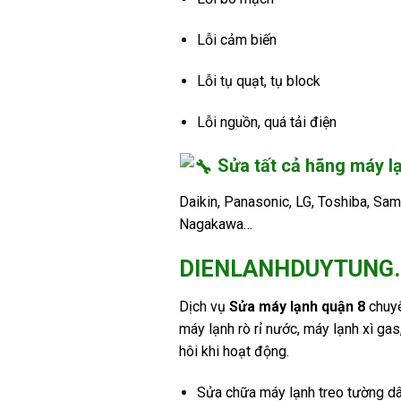
Lỗi cảm biến
Lỗi tụ quạt, tụ block
Lỗi nguồn, quá tải điện
Sửa tất cả hãng máy l
Daikin, Panasonic, LG, Toshiba, Sams
Nagakawa…
DIENLANHDUYTUNG.COM
Dịch vụ
Sửa máy lạnh quận 8
chuyê
máy lạnh rò rỉ nước, máy lạnh xì ga
hôi khi hoạt động.
Sửa chữa máy lạnh treo tường dâ