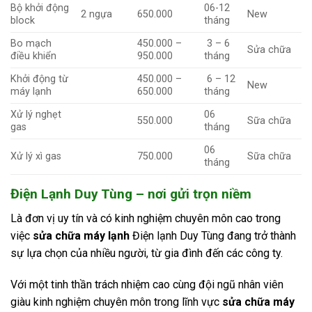
Bộ khởi động
06-12
2 ngựa
650.000
New
block
tháng
Bo mạch
450.000 –
3 – 6
Sửa chữa
điều khiển
950.000
tháng
Khởi động từ
450.000 –
6 – 12
New
máy lạnh
650.000
tháng
Xử lý nghẹt
06
550.000
Sữa chữa
gas
tháng
06
Xử lý xì gas
750.000
Sữa chữa
tháng
Điện Lạnh Duy Tùng – nơi gửi trọn niềm
Là đơn vị uy tín và có kinh nghiệm chuyên môn cao trong
việc
sửa chữa máy lạnh
Điện lạnh Duy Tùng đang trở thành
sự lựa chọn của nhiều người, từ gia đình đến các công ty.
Với một tinh thần trách nhiệm cao cùng đội ngũ nhân viên
giàu kinh nghiệm chuyên môn trong lĩnh vực
sửa chữa máy