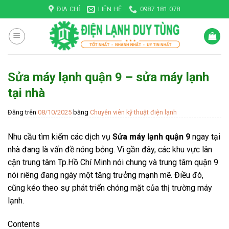
Skip
ĐỊA CHỈ
LIÊN HỆ
0987.181.078
to
content
Sửa máy lạnh quận 9 – sửa máy lạnh
tại nhà
Đăng trên
08/10/2025
bằng
Chuyên viên kỹ thuật điện lạnh
Nhu cầu tìm kiếm các dịch vụ
Sửa máy lạnh quận 9
ngay tại
nhà đang là vấn đề nóng bỏng. Vì gần đây, các khu vực lân
cận trung tâm Tp.Hồ Chí Minh nói chung và trung tâm quận 9
nói riêng đang ngày một tăng trưởng mạnh mẽ. Điều đó,
cũng kéo theo sự phát triển chóng mặt của thị trường máy
lạnh.
Contents