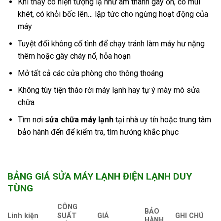
Khi thấy có hiện tượng lạ như âm thanh gây ồn, có mùi
khét, có khỏi bốc lên… lập tức cho ngừng hoạt động của
máy
Tuyệt đối không cố tình để chạy tránh làm máy hư nặng
thêm hoặc gây cháy nổ, hỏa hoạn
Mở tất cả các cửa phòng cho thông thoáng
Không tùy tiện tháo rời máy lạnh hay tự ý mày mò sửa
chữa
Tìm nơi
sửa chữa máy lạnh
tại nhà uy tín hoặc trung tâm
bảo hành đến để kiểm tra, tìm hướng khắc phục
BẢNG GIÁ SỬA MÁY LẠNH ĐIỆN LẠNH DUY
TÙNG
CÔNG
BẢO
Linh kiện
SUẤT
GIÁ
GHI CHÚ
HÀNH