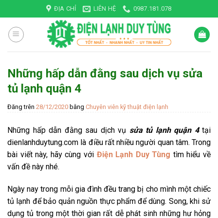
Skip
ĐỊA CHỈ
LIÊN HỆ
0987.181.078
to
content
Những hấp dẫn đằng sau dịch vụ sửa
tủ lạnh quận 4
Đăng trên
28/12/2020
bằng
Chuyên viên kỹ thuật điện lạnh
Những hấp dẫn đằng sau dịch vụ
sửa tủ lạnh quận 4
tại
dienlanhduytung.com là điều rất nhiều người quan tâm. Trong
bài viết này, hãy cùng với
Điện Lạnh Duy Tùng
tìm hiểu về
vấn đề này nhé.
Ngày nay trong mỗi gia đình đều trang bị cho mình một chiếc
tủ lạnh để bảo quản nguồn thực phẩm để dùng. Song, khi sử
dụng tủ trong một thời gian rất dễ phát sinh những hư hỏng