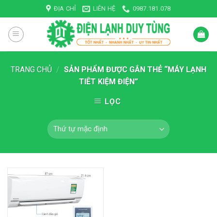
Skip
ĐỊA CHỈ
LIÊN HỆ
0987.181.078
to
content
TRANG CHỦ
/
SẢN PHẨM ĐƯỢC GẮN THẺ “MÁY LẠNH
TIÊT KIỆM ĐIỆN”
LỌC