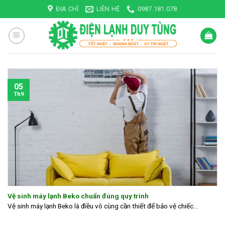
Skip
ĐỊA CHỈ
LIÊN HỆ
0987.181.078
to
content
05
Th9
Vệ sinh máy lạnh Beko chuẩn đúng quy trình
Vệ sinh máy lạnh Beko là điều vô cùng cần thiết để bảo vệ chiếc...