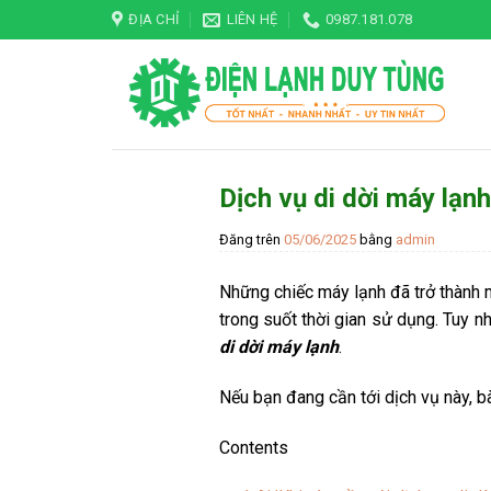
Skip
ĐỊA CHỈ
LIÊN HỆ
0987.181.078
to
content
Dịch vụ di dời máy lạnh
Đăng trên
05/06/2025
bằng
admin
Những chiếc máy lạnh đã trở thành mộ
trong suốt thời gian sử dụng. Tuy nh
di dời máy lạnh
.
Nếu bạn đang cần tới dịch vụ này, b
Contents