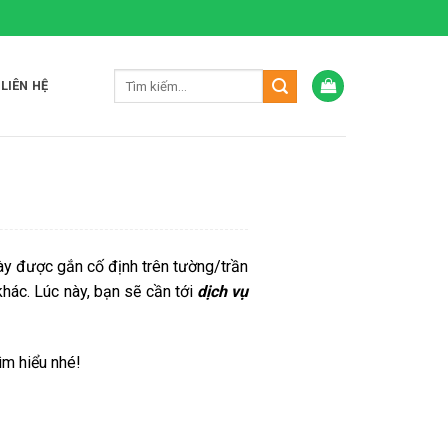
LIÊN HỆ
 này được gắn cố định trên tường/trần
khác. Lúc này, bạn sẽ cần tới
dịch vụ
ìm hiểu nhé!