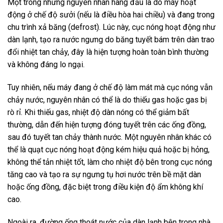
Một trong những nguyên nhân hàng đầu là do máy hoạt
động ở chế độ sưởi (nếu là điều hòa hai chiều) và đang trong
chu trình xả băng (defrost). Lúc này, cục nóng hoạt động như
dàn lạnh, tạo ra nước ngưng do băng tuyết bám trên dàn trao
đổi nhiệt tan chảy, đây là hiện tượng hoàn toàn bình thường
và không đáng lo ngại.
Tuy nhiên, nếu máy đang ở chế độ làm mát mà cục nóng vẫn
chảy nước, nguyên nhân có thể là do thiếu gas hoặc gas bị
rò rỉ. Khi thiếu gas, nhiệt độ dàn nóng có thể giảm bất
thường, dẫn đến hiện tượng đóng tuyết trên các ống đồng,
sau đó tuyết tan chảy thành nước. Một nguyên nhân khác có
thể là quạt cục nóng hoạt động kém hiệu quả hoặc bị hỏng,
không thể tản nhiệt tốt, làm cho nhiệt độ bên trong cục nóng
tăng cao và tạo ra sự ngưng tụ hơi nước trên bề mặt dàn
hoặc ống đồng, đặc biệt trong điều kiện độ ẩm không khí
cao.
Ngoài ra, đường ống thoát nước của dàn lạnh bên trong nhà