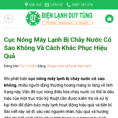
Skip
ĐỊA CHỈ
LIÊN HỆ
0987.181.078
to
content
Cục Nóng Máy Lạnh Bị Chảy Nước Có
Sao Không Và Cách Khắc Phục Hiệu
Quả
Đăng trên
13/11/2025
bằng
Chuyên viên kỹ thuật điện lạnh
Khi phát hiện
cục nóng máy lạnh bị chảy nước có sao
không
, nhiều người dùng thường hoang mang lo lắng về tình
trạng này. Vấn đề cục nóng điều hòa chảy nước có thể là dấu
hiệu của một trục trặc kỹ thuật cần được kiểm tra và xử lý
kịp thời để đảm bảo máy lạnh hoạt động hiệu quả và bền bỉ.
Bài viết này sẽ đi sâu vào nguyên nhân, hậu quả và hướng