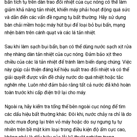
bẩn tích tụ trên dàn trao đổi nhiệt của cục nóng có thể làm
giảm khả năng tản nhiệt, khiến máy phải hoạt động quá sức
và dẫn đến các vấn đề ngưng tụ bất thường. Hãy sử dụng
bàn chải mềm hoặc máy hút bụi để loại bỏ bụi bẩn, mạng
nhện bám trên cánh quạt và các lá tản nhiệt.
Sau khi làm sạch bụi bẩn, bạn có thể dùng nước sạch xịt rửa
nhẹ nhàng dàn tản nhiệt của cục nóng. Đảm bảo xịt theo
chiều của các lá tản nhiệt để tránh làm biến dạng chúng. Việc
này giúp cải thiện đáng kể hiệu suất trao đổi nhiệt và có thể
giải quyết được vấn đề chảy nước do quá nhiệt hoặc tắc
nghẽn nhẹ. Luôn nhớ đảm bảo rằng tất cả nước đã khô hoàn
toàn trước khi cấp điện trở lại cho máy.
Ngoài ra, hãy kiểm tra tổng thể bên ngoài cục nóng để tìm
các dấu hiệu bất thường khác. Đôi khi, nước chảy ra chỉ là do
nước mưa đọng lại trên vỏ máy hoặc do sự ngưng tụ tự
nhiên trên bề mặt kim loại trong điều kiện độ ẩm cực cao,