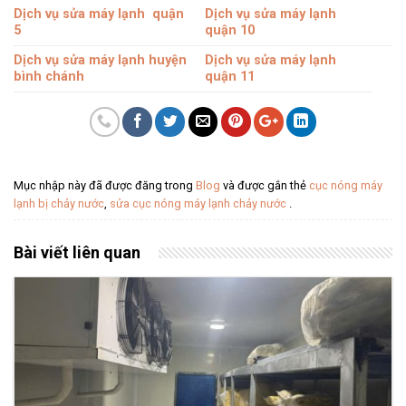
Dịch vụ sửa máy lạnh
quận
Dịch vụ sửa máy lạnh
5
quận 10
Dịch vụ
sửa máy lạnh
huyện
Dịch vụ sửa máy lạnh
bình chánh
quận 11
Mục nhập này đã được đăng trong
Blog
và được gắn thẻ
cục nóng máy
lạnh bị chảy nước
,
sửa cục nóng máy lạnh chảy nước
.
Bài viết liên quan